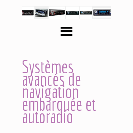
Systèmes
avancés de
navigation
embarquée et
autoradio